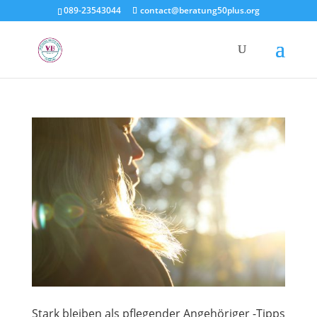
089-23543044
contact@beratung50plus.org
Stark bleiben als pflegender Angehöriger -Tipps