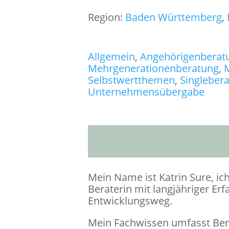
Region:
Baden Württemberg
,
Allgemein
,
Angehörigenberat
Mehrgenerationenberatung
,
M
Selbstwertthemen
,
Singleber
Unternehmensübergabe
Mein Name ist Katrin Sure, i
Beraterin mit langjähriger E
Entwicklungsweg.
Mein Fachwissen umfasst Ber