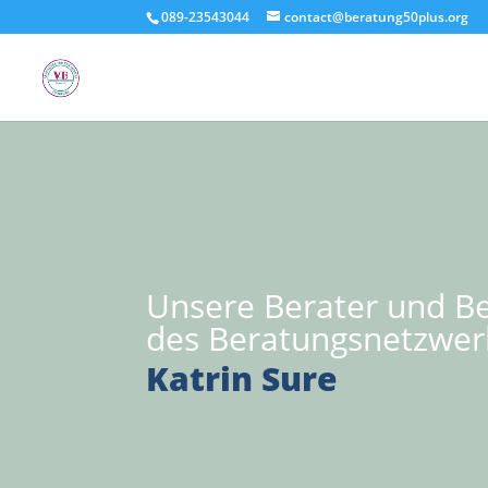
089-23543044
contact@beratung50plus.org
Unsere Berater und B
des Beratungsnetzwer
Katrin Sure