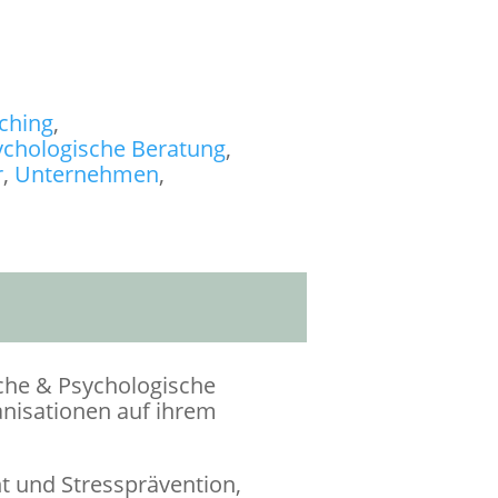
ching
,
ychologische Beratung
,
r
,
Unternehmen
,
sche & Psychologische
anisationen auf ihrem
 und Stressprävention,