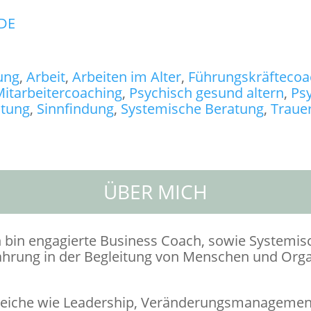
DE
ung
,
Arbeit
,
Arbeiten im Alter
,
Führungskräftecoa
itarbeitercoaching
,
Psychisch gesund altern
,
Ps
atung
,
Sinnfindung
,
Systemische Beratung
,
Traue
ÜBER MICH
ch bin engagierte Business Coach, sowie Systemi
rfahrung in der Begleitung von Menschen und Org
eiche wie Leadership, Veränderungsmanagement